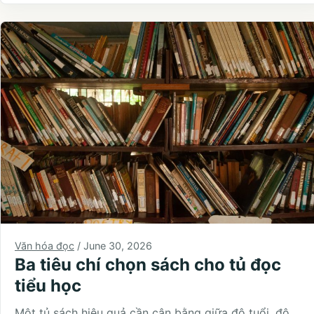
Văn hóa đọc
/
June 30, 2026
Ba tiêu chí chọn sách cho tủ đọc
tiểu học
Một tủ sách hiệu quả cần cân bằng giữa độ tuổi, độ